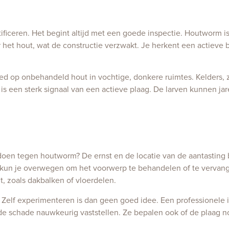
ificeren. Het begint altijd met een goede inspectie. Houtworm is
t hout, wat de constructie verzwakt. Je herkent een actieve b
oed op onbehandeld hout in vochtige, donkere ruimtes. Kelders, z
is een sterk signaal van een actieve plaag. De larven kunnen j
oen tegen houtworm? De ernst en de locatie van de aantasting 
n kun je overwegen om het voorwerp te behandelen of te vervang
, zoals dakbalken of vloerdelen.
ng. Zelf experimenteren is dan geen goed idee. Een professionele
e schade nauwkeurig vaststellen. Ze bepalen ook of de plaag nog