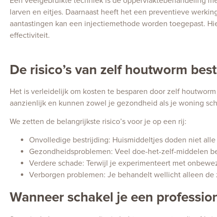
Een veelgebruikte techniek is de oppervlaktebehandeling met 
larven en eitjes. Daarnaast heeft het een preventieve werkin
aantastingen kan een injectiemethode worden toegepast. Hi
effectiviteit.
De risico’s van zelf houtworm best
Het is verleidelijk om kosten te besparen door zelf houtworm a
aanzienlijk en kunnen zowel je gezondheid als je woning sch
We zetten de belangrijkste risico’s voor je op een rij:
Onvolledige bestrijding: Huismiddeltjes doden niet all
Gezondheidsproblemen: Veel doe-het-zelf-middelen beva
Verdere schade: Terwijl je experimenteert met onbewe
Verborgen problemen: Je behandelt wellicht alleen de z
Wanneer schakel je een profession