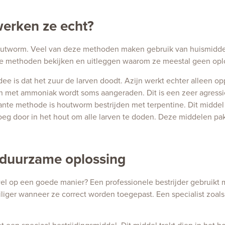
erken ze echt?
n houtworm. Veel van deze methoden maken gebruik van huismiddel
aire methoden bekijken en uitleggen waarom ze meestal geen opl
ee is dat het zuur de larven doodt. Azijn werkt echter alleen opp
en met ammoniak wordt soms aangeraden. Dit is een zeer agressie
ante methode is houtworm bestrijden met terpentine. Dit middel 
oeg door in het hout om alle larven te doden. Deze middelen pa
 duurzame oplossing
wel op een goede manier? Een professionele bestrijder gebruikt
eiliger wanneer ze correct worden toegepast. Een specialist zoal