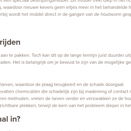
een speciaal bestrijdingsmiddel. Dit middel trekt diep in het h
g, waardoor nieuwe kevers geen eitjes meer in het behandelde ho
erbij wordt het middel direct in de gangen van de houtworm ge
rijden
an te pakken. Toch kan dit op de lange termijn juist duurder uitp
aden. Het is belangrijk om je bewust te zijn van de mogelijke g
e larven, waardoor de plaag terugkeert en de schade doorgaat.
tten chemicaliën die schadelijk zijn bij inademing of contact 
zen methoden, vreten de larven verder en verzwakken ze de hou
ichtbare plekken, terwijl de kern van het probleem dieper in het
al in?