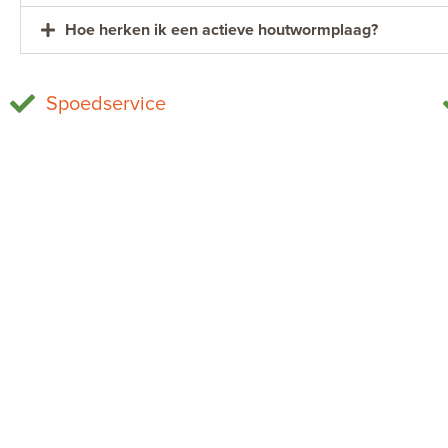
Hoe herken ik een actieve houtwormplaag?
Spoedservice
Muizen bestrijden
Home
Wespen bestrijden
Bestrijdingsgebied
Mieren bestrijden
Bestrijding
Bedwantsen bestrijden
Tips
Ratten bestrijden
Ervaringen
Zilvervisjes bestrijden
Veelgestelde vragen
Kakkerlakken bestrijden
Contact
Vliegen bestrijden
Vacatures
Houtworm bestrijden
Sitemap
Vogelwering