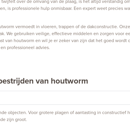
twijfelt over de omvang van de plaag, is het altijd verstandig o
 is professionele hulp onmisbaar. Een expert weet precies wat
outworm vermoedt in vloeren, trappen of de dakconstructie. Onz
ak. We gebruiken veilige, effectieve middelen en zorgen voor ee
ast van houtworm en wil je er zeker van zijn dat het goed word
 en professioneel advies.
 bestrijden van houtworm
nde objecten. Voor grotere plagen of aantasting in constructief ho
de zijn groot.