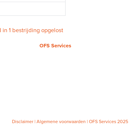
d in 1 bestrijding opgelost
OFS Services
Tel.
085 019 4069
Kvk 86834959
BTW: NL864105915B01
info@ofsservices.nl
www.ofsservices.nl
Disclaimer
|
Algemene voorwaarden
| OFS Services 2025