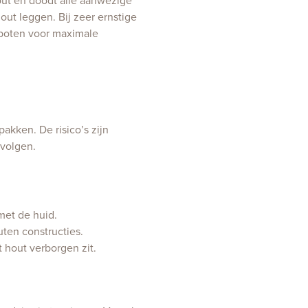
out en doodt alle aanwezige
ut leggen. Bij zeer ernstige
spoten voor maximale
akken. De risico’s zijn
evolgen.
met de huid.
ten constructies.
 hout verborgen zit.