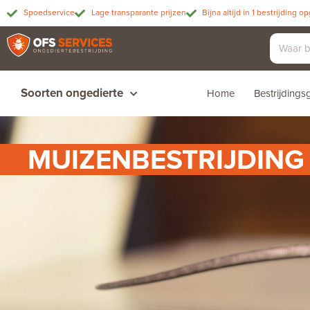
Spoedservice
Lage transparante prijzen
Bijna altijd in 1 bestrijding o
Soorten ongedierte
Home
Bestrijding
MUIZENBESTRIJDING