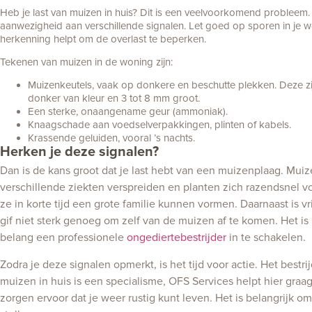
Heb je last van muizen in huis? Dit is een veelvoorkomend probleem.
aanwezigheid aan verschillende signalen. Let goed op sporen in je 
herkenning helpt om de overlast te beperken.
Tekenen van muizen in de woning zijn:
Muizenkeutels, vaak op donkere en beschutte plekken. Deze zi
donker van kleur en 3 tot 8 mm groot.
Een sterke, onaangename geur (ammoniak).
Knaagschade aan voedselverpakkingen, plinten of kabels.
Krassende geluiden, vooral ’s nachts.
Herken je deze signalen?
Dan is de kans groot dat je last hebt van een muizenplaag. Mui
verschillende ziekten verspreiden en planten zich razendsnel v
ze in korte tijd een grote familie kunnen vormen. Daarnaast is vri
gif niet sterk genoeg om zelf van de muizen af te komen. Het is
belang een professionele
ongediertebestrijder
in te schakelen.
Zodra je deze signalen opmerkt, is het tijd voor actie. Het bestri
muizen in huis is een specialisme, OFS Services helpt hier gra
zorgen ervoor dat je weer rustig kunt leven. Het is belangrijk om d