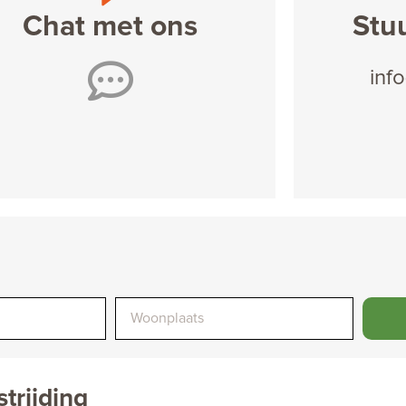
Chat met ons
Stu
inf
trijding