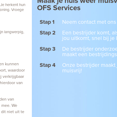
Maak je huis weer muisv
 Je herkent hun
OFS Services
woning. Vroege
Stap 1
Neem contact met ons
Stap 2
Een bestrijder komt, al
jn langwerpig,
jou uitkomt, snel bij je
Stap 3
De bestrijder onderzo
maakt een bestrijding
zen kunnen
Stap 4
Onze bestrijder maakt 
muisvrij!
oort, waardoor
j verkrijgbaar
 hierdoor van
jden van
ag mee. We
it niet uit te