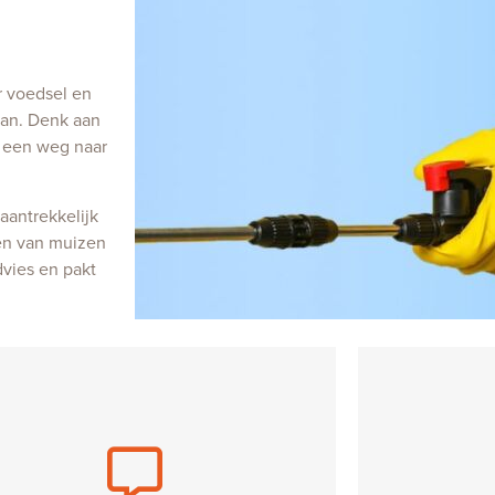
r voedsel en
aan. Denk aan
k een weg naar
aantrekkelijk
den van muizen
vies en pakt