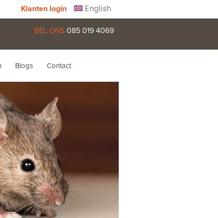
English
Klanten login
BEL ONS
085 019 4069
n
Blogs
Contact