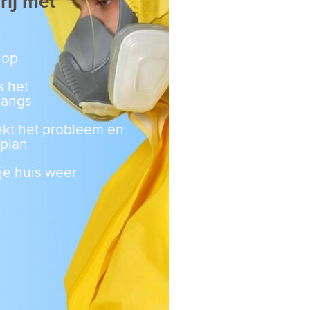
rij met
 op
s het
 langs
ekt het probleem en
splan
je huis weer