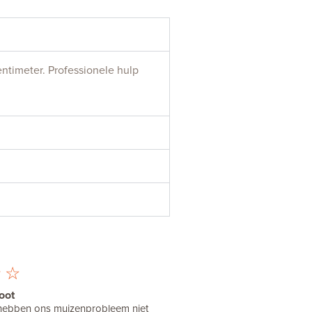
ntimeter. Professionele hulp
☆
☆
oot
 hebben ons muizenprobleem niet