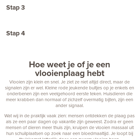
Stap 3
De bestrijder onderzoekt het
probleem en maakt een
bestrijdingsplan
Stap 4
Onze bestrijder zorgt ervoor
dat je van de vlooien afkomt!
Hoe weet je of je een
vlooienplaag hebt
Vlooien zijn klein en snel. Je ziet ze niet altijd direct, maar de
signalen zijn er wel. Kleine rode jeukende bultjes op je enkels en
onderbenen zijn een veelgehoord eerste teken. Huisdieren die
meer krabben dan normaal of zichzelf overmatig bijten, zijn een
ander signaal.
Wat wij in de praktijk vaak zien: mensen ontdekken de plaag pas
als ze een paar dagen op vakantie zijn geweest. Zodra er geen
mensen of dieren meer thuis zijn, kruipen de vlooien massaal uit
hun schuilplaatsen op zoek naar een bloedmaaltijd. Je loopt bij