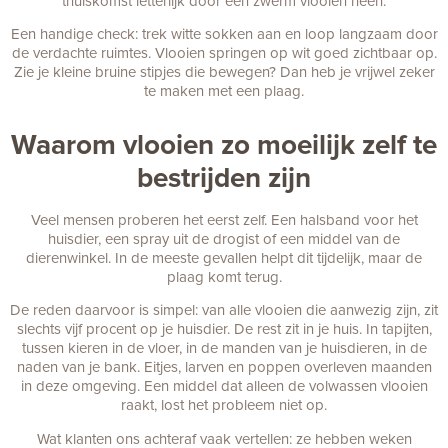
thuiskomst letterlijk door een zwerm vlooien heen.
Een handige check: trek witte sokken aan en loop langzaam door
de verdachte ruimtes. Vlooien springen op wit goed zichtbaar op.
Zie je kleine bruine stipjes die bewegen? Dan heb je vrijwel zeker
te maken met een plaag.
Waarom vlooien zo moeilijk zelf te
bestrijden zijn
Veel mensen proberen het eerst zelf. Een halsband voor het
huisdier, een spray uit de drogist of een middel van de
dierenwinkel. In de meeste gevallen helpt dit tijdelijk, maar de
plaag komt terug.
De reden daarvoor is simpel: van alle vlooien die aanwezig zijn, zit
slechts vijf procent op je huisdier. De rest zit in je huis. In tapijten,
tussen kieren in de vloer, in de manden van je huisdieren, in de
naden van je bank. Eitjes, larven en poppen overleven maanden
in deze omgeving. Een middel dat alleen de volwassen vlooien
raakt, lost het probleem niet op.
Wat klanten ons achteraf vaak vertellen: ze hebben weken