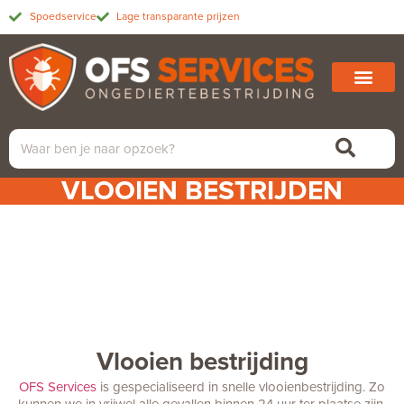
Spoedservice
Lage transparante prijzen
VLOOIEN BESTRIJDEN
Vlooien bestrijding
OFS Services
is gespecialiseerd in snelle vlooienbestrijding. Zo
kunnen we
in vrijwel alle gevallen binnen 24 uur ter plaatse zijn,