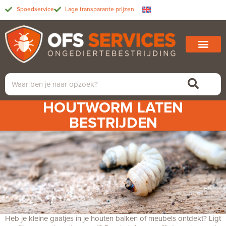
Spoedservice
Lage transparante prijzen
HOUTWORM LATEN
BESTRIJDEN
Heb je kleine gaatjes in je houten balken of meubels ontdekt? Ligt