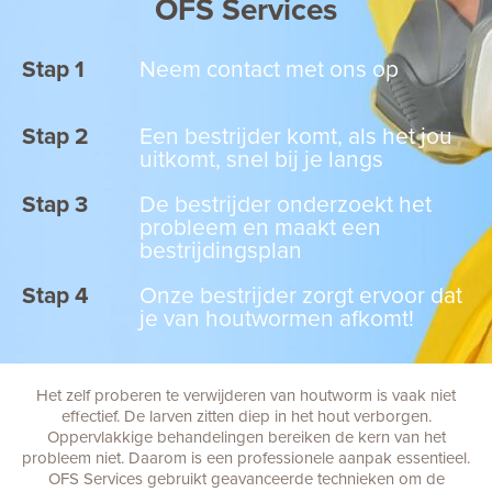
OFS Services
Stap 1
Neem contact met ons op
Stap 2
Een bestrijder komt, als het jou
uitkomt, snel bij je langs
Stap 3
De bestrijder onderzoekt het
probleem en maakt een
bestrijdingsplan
Stap 4
Onze bestrijder zorgt ervoor dat
je van houtwormen afkomt!
Het zelf proberen te verwijderen van houtworm is vaak niet
effectief. De larven zitten diep in het hout verborgen.
Oppervlakkige behandelingen bereiken de kern van het
probleem niet. Daarom is een professionele aanpak essentieel.
OFS Services gebruikt geavanceerde technieken om de