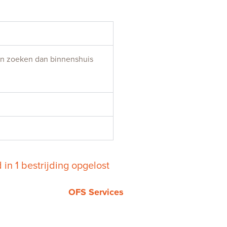
ren zoeken dan binnenshuis
d in 1 bestrijding opgelost
OFS Services
Tel.
085 019 4069
Kvk 86834959