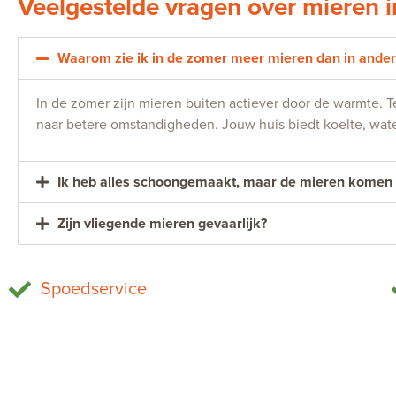
Veelgestelde vragen over mieren 
Waarom zie ik in de zomer meer mieren dan in ande
In de zomer zijn mieren buiten actiever door de warmte. 
naar betere omstandigheden. Jouw huis biedt koelte, wate
Ik heb alles schoongemaakt, maar de mieren komen 
Zijn vliegende mieren gevaarlijk?
Spoedservice
Muizen bestrijden
Home
Wespen bestrijden
Bestrijdingsgebied
Mieren bestrijden
Bestrijding