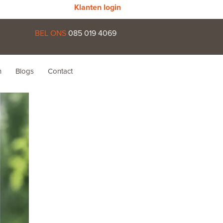
Klanten login
BEL ONS
085 019 4069
n
Blogs
Contact