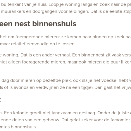
de buitenkant van je huis. Loop je woning langs en zoek naar de
, muurankers en doorgangen voor leidingen. Dat is de eerste stap 
 een nest binnenshuis
aat het om foeragerende mieren: ze komen naar binnen op zoek 
 maar relatief eenvoudig op te lossen.
 woning. Dat is een ander verhaal. Een binnennest zit vaak verst
iet alleen foeragerende mieren, maar ook mieren die puur lijken
e dag door mieren op dezelfde plek, ook als je het voedsel hebt
ends of ’s avonds en verdwijnen ze na een tijdje? Dan gaat het vr
t
. Een kolonie groeit niet langzaam en gestaag. Onder de juiste
lende delen van een gebouw. Dat geldt zeker voor de faraomier,
imtes binnenshuis.