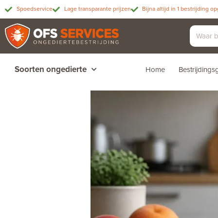
Spoedservice
Lage transparante prijzen
Bijna altijd in 1 bestrijding o
Soorten ongedierte
Home
Bestrijding