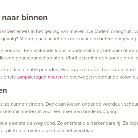
 naar binnen
verandert er iets in het gedrag van mieren. De bodem droogt uit,
 gevolg? Mieren gaan actief op zoek naar een betere omgeving.
en voedsel. Een lekkende kraan, condensatie bij het raam of een 
die een geurspoor achterlaten. Vindt één mier een goede bron, 
 ziet dan in natte periodes. Het is geen toeval; het is een dir
ssionele
aanpak tegen mieren
te overwegen voordat de kolonie zi
en
 die ze kunnen vinden. Denk aan kieren onder de voordeur, scheu
enkele millimeters is voor een mier een brede doorgang.
als eerste de weg vond. Zo ontstaat die herkenbare rij. Ze lope
der plinten of over de rand van het werkblad.