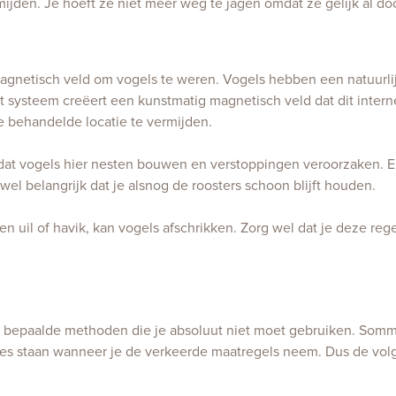
ijden. Je hoeft ze niet meer weg te jagen omdat ze gelijk al do
netisch veld om vogels te weren. Vogels hebben een natuurli
 systeem creëert een kunstmatig magnetisch veld dat dit intern
 behandelde locatie te vermijden.
 dat vogels hier nesten bouwen en verstoppingen veroorzaken. E
el belangrijk dat je alsnog de roosters schoon blijft houden.
en uil of havik, kan vogels afschrikken. Zorg wel dat je deze reg
jn er bepaalde methoden die je absoluut niet moet gebruiken. Som
es staan wanneer je de verkeerde maatregels neem. Dus de volg