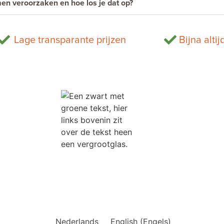
n veroorzaken en hoe los je dat op?
Lage transparante prijzen
Bijna altij
Nederlands
English
(
Engels
)