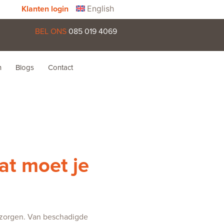
English
Klanten login
BEL ONS
085 019 4069
n
Blogs
Contact
at moet je
n zorgen. Van beschadigde