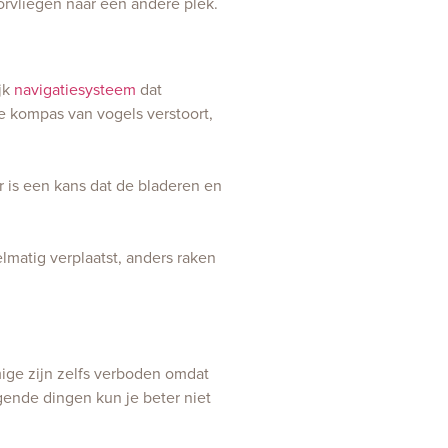
orvliegen naar een andere plek.
jk
navigatiesysteem
dat
e kompas van vogels verstoort,
r is een kans dat de bladeren en
elmatig verplaatst, anders raken
mige zijn zelfs verboden omdat
ende dingen kun je beter niet