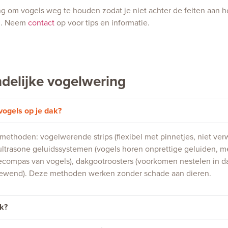
 om vogels weg te houden zodat je niet achter de feiten aan hoe
en. Neem
contact
op voor tips en informatie.
ndelijke vogelwering
vogels op je dak?
rmethoden: vogelwerende strips (flexibel met pinnetjes, niet ver
 ultrasone geluidssystemen (vogels horen onprettige geluiden, 
iecompas van vogels), dakgootroosters (voorkomen nestelen in d
s gewend). Deze methoden werken zonder schade aan dieren.
k?