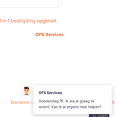
d in 1 bestrijding opgelost
OFS Services
Tel.
085 019 4069
Kvk 86834959
BTW: NL864105915B01
info@ofsservices.nl
www.ofsservices.nl
Disclaimer
|
Algemene voorwaarden
| OFS Services 2025