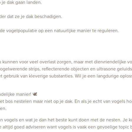
 je dak gaan landen.
der dat ze je dak beschadigen.
e vogelpopulatie op een natuurlijke manier te reguleren.
k kunnen voor veel overlast zorgen, maar met diervriendelijke 
gelwerende strips, reflecterende objecten en ultrasone geluid
et gebruik van kleverige substanties. Wil je een langdurige oplo
delijke manier! 🕊️
 bos nestelen maar niet op je dak. En als je echt van vogels houd
len.
an vogels en wat je dan het beste kunt doen met de nesten. Je 
e altijd goed adviseren want vogels is vaak een gevoelige topic