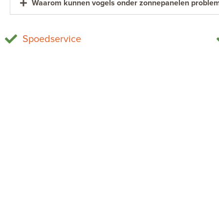
Waarom kunnen vogels onder zonnepanelen probleme
Spoedservice
Muizen bestrijden
Home
Wespen bestrijden
Bestrijdingsgebied
Mieren bestrijden
Bestrijding
Bedwantsen bestrijden
Tips
Ratten bestrijden
Ervaringen
Zilvervisjes bestrijden
Veelgestelde vragen
Kakkerlakken bestrijden
Contact
Vliegen bestrijden
Vacatures
Houtworm bestrijden
Sitemap
Vogelwering