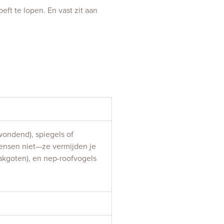
ft te lopen. En vast zit aan
wondend), spiegels of
mensen niet—ze vermijden je
akgoten), en nep-roofvogels