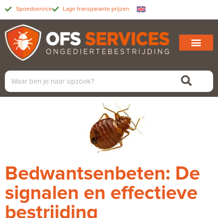
Spoedservice
Lage transparante prijzen
Bedwantsenbeten: De
signalen en effectieve
bestrijding