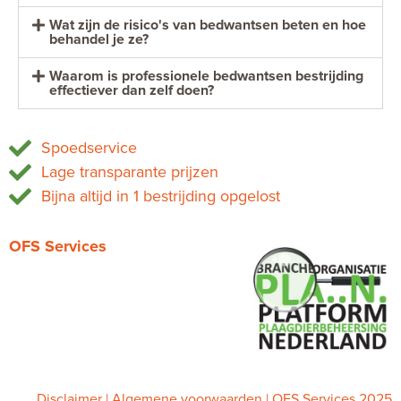
Wat zijn de risico's van bedwantsen beten en hoe
behandel je ze?
Waarom is professionele bedwantsen bestrijding
effectiever dan zelf doen?
Spoedservice
Lage transparante prijzen
Bijna altijd in 1 bestrijding opgelost
OFS Services
Tel.
085 019 4069
Kvk 86834959
BTW: NL864105915B01
info@ofsservices.nl
www.ofsservices.nl
Disclaimer
|
Algemene voorwaarden
| OFS Services 2025