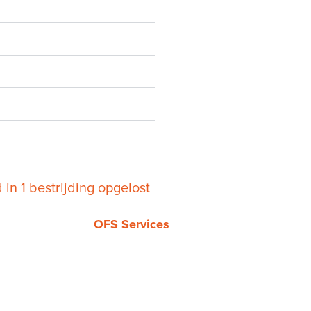
d in 1 bestrijding opgelost
OFS Services
Tel.
085 019 4069
Kvk 86834959
BTW: NL864105915B01
info@ofsservices.nl
www.ofsservices.nl