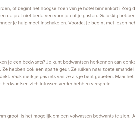
orden, of begint het hoogseizoen van je hotel binnenkort? Zorg 
gen de pret niet bederven voor jou of je gasten. Gelukkig hebbe
er je hulp moet inschakelen. Voordat je begint met lezen hebb
ken je een bedwants? Je kunt bedwantsen herkennen aan donke
. Ze hebben ook een aparte geur. Ze ruiken naar zoete amandel 
kt. Vaak merk je pas iets van ze als je bent gebeten. Maar he
de bedwantsen zich intussen verder hebben verspreid.
mm groot, is het mogelijk om een volwassen bedwants te zien. Je