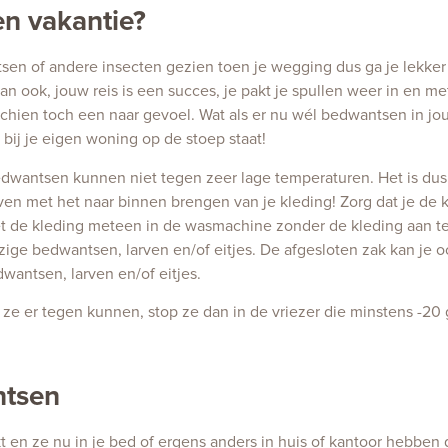
n vakantie?
n of andere insecten gezien toen je wegging dus ga je lekker va
n ook, jouw reis is een succes, je pakt je spullen weer in en met 
sschien toch een naar gevoel. Wat als er nu wél bedwantsen in jou
bij je eigen woning op de stoep staat!
! Bedwantsen kunnen niet tegen zeer lage temperaturen. Het is du
en met het naar binnen brengen van je kleding! Zorg dat je de k
t de kleding meteen in de wasmachine zonder de kleding aan te 
e bedwantsen, larven en/of eitjes. De afgesloten zak kan je o
wantsen, larven en/of eitjes.
 ze er tegen kunnen, stop ze dan in de vriezer die minstens -2
ntsen
t en ze nu in je bed of ergens anders in huis of kantoor hebben 