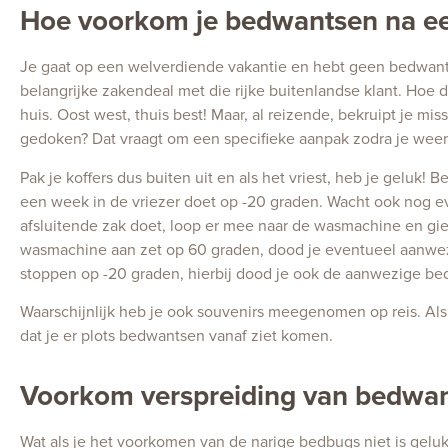
Hoe voorkom je bedwantsen na ee
Je gaat op een welverdiende vakantie en hebt geen bedwantse
belangrijke zakendeal met die rijke buitenlandse klant. Hoe da
huis. Oost west, thuis best! Maar, al reizende, bekruipt je mi
gedoken? Dat vraagt om een specifieke aanpak zodra je weer 
Pak je koffers dus buiten uit en als het vriest, heb je geluk
een week in de vriezer doet op -20 graden. Wacht ook nog ev
afsluitende zak doet, loop er mee naar de wasmachine en gie
wasmachine aan zet op 60 graden, dood je eventueel aanwezig
stoppen op -20 graden, hierbij dood je ook de aanwezige bed
Waarschijnlijk heb je ook souvenirs meegenomen op reis. Als
dat je er plots bedwantsen vanaf ziet komen.
Voorkom verspreiding van bedwa
Wat als je het voorkomen van de narige bedbugs niet is geluk