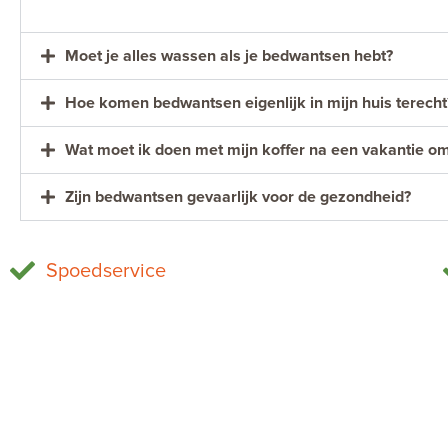
Moet je alles wassen als je bedwantsen hebt?
Hoe komen bedwantsen eigenlijk in mijn huis terecht
Wat moet ik doen met mijn koffer na een vakantie 
Zijn bedwantsen gevaarlijk voor de gezondheid?
Spoedservice
Muizen bestrijden
Home
Wespen bestrijden
Bestrijdingsgebied
Mieren bestrijden
Bestrijding
Bedwantsen bestrijden
Tips
Ratten bestrijden
Ervaringen
Zilvervisjes bestrijden
Veelgestelde vragen