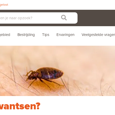
pgelost
sgebied
Bestrijding
Tips
Ervaringen
Veelgestelde vrage
wantsen?