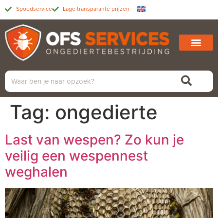
Spoedservice
Lage transparante prijzen
Tag:
ongedierte
Last van wespen? Zo kun je
veilig een wespennest
weghalen