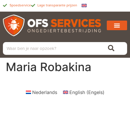
Spoedservice
Lage transparante prijzen
Maria Robakina
Nederlands
English
(
Engels
)