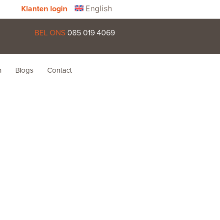
English
Klanten login
BEL ONS
085 019 4069
n
Blogs
Contact