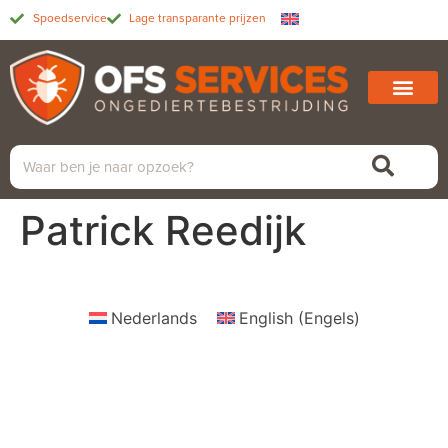
Spoedservice
Lage transparante prijzen
Patrick Reedijk
Nederlands
English
(
Engels
)