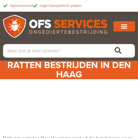
Spoedservice
Lage transparante prijzen
RATTEN BESTRIJDEN IN DEN
HAAG