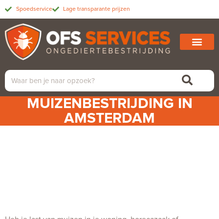
Spoedservice
Lage transparante prijzen
MUIZENBESTRIJDING IN
AMSTERDAM