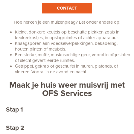
CONTACT
Hoe herken je een muizenplaag?
Let onder andere op:
Kleine, donkere keutels op beschutte plekken zoals in
keukenkastjes, in opslagruimtes of achter apparatuur.
Knaagsporen aan voedselverpakkingen, bekabeling,
houten plinten of meubels.
Een sterke, muffe, muskusachtige geur, vooral in afgesloten
of slecht geventileerde ruimtes.
Getrippel, gekrab of geschuifel in muren, plafonds, of
vloeren. Vooral in de avond en nacht.
Maak je huis weer muisvrij met
OFS Services
Stap 1
Neem contact met ons op
Stap 2
Een bestrijder komt, als het jou