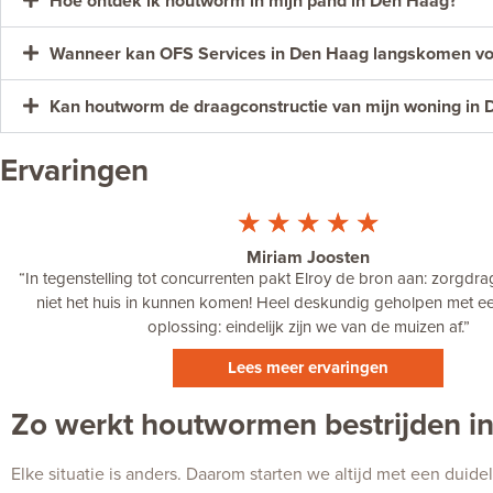
Hoe ontdek ik houtworm in mijn pand in Den Haag?
Wanneer kan OFS Services in Den Haag langskomen vo
Kan houtworm de draagconstructie van mijn woning in 
Ervaringen
☆
☆
☆
☆
☆
Miriam Joosten
“
In tegenstelling tot concurrenten pakt Elroy de bron aan: zorgdr
niet het huis in kunnen komen! Heel deskundig geholpen met 
oplossing: eindelijk zijn we van de muizen af.
”
Lees meer ervaringen
Zo werkt houtwormen bestrijden in
Elke situatie is anders. Daarom starten we altijd met een duide