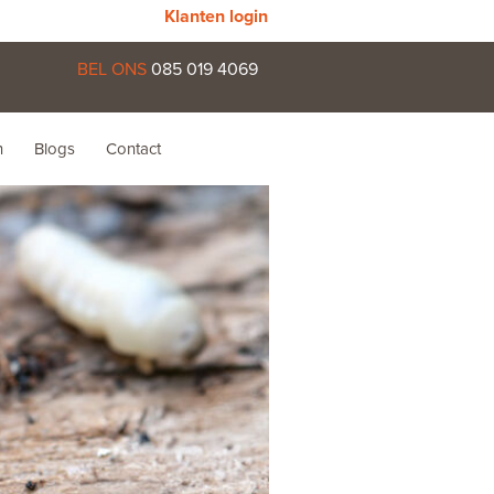
Klanten login
BEL ONS
085 019 4069
n
Blogs
Contact