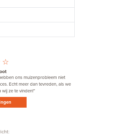
☆
☆
oot
 hebben ons muizenprobleem niet
ices. Echt meer dan tevreden, als we
wij ze te vinden!”
ringen
icht: