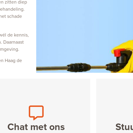
n zitten diep
behandeling.
 met schade
wél de kennis,
. Daarnaast
omgeving.
Den Haag de
Chat met ons
Stu