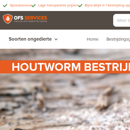
Spoedservice
Lage transparante prijzen
Bijna altijd in 1 bestrijding o
Soorten ongedierte
Home
Bestrijding
HOUTWORM BESTRIJ