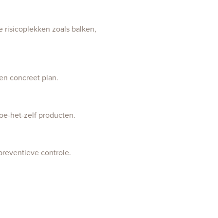
 risicoplekken zoals balken,
en concreet plan.
oe-het-zelf producten.
 preventieve controle.