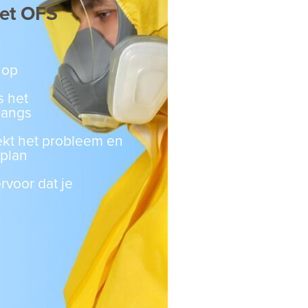
met OFS
 op
s het
 langs
ekt het probleem en
splan
rvoor dat je