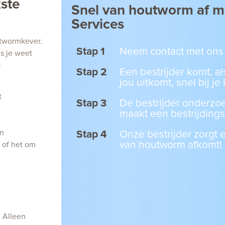
ste
Snel van houtworm af 
Services
utwormkever.
Stap 1
Neem contact met ons
ls je weet
:
Stap 2
Een bestrijder komt, al
jou uitkomt, snel bij je
t
Stap 3
De bestrijder onderzo
maakt een bestrijding
en
Stap 4
Onze bestrijder zorgt e
van houtworm afkomt!
n of het om
. Alleen