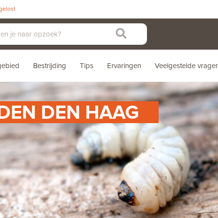
pgelost
sgebied
Bestrijding
Tips
Ervaringen
Veelgestelde vrage
DEN DEN HAAG